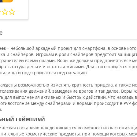
е
ves
– небольшой аркадный проект для смартфона, в основе кото
нка и снайперов. Игрокам в роли снайперов предстоит защищат
 грабителей всеми силами. Воры же должны предпринять все м
рать оттуда деньги и остаться живыми. Для этого придётся про
анилища и подстраиваться под ситуацию.
аждены возможностью изменять кратность прицела, а также и
тслеживания движений, замедление врагов и так далее. Воры ж
ть для выполнения активных и быстрых действий, что наклады
ротивостояние между снайперами и ворами происходит в PVP фор
и.
ьный геймплей
ическая составляющая дополняется возможностью кастомизации
лнительные косметические предметы, при помощи которых мож