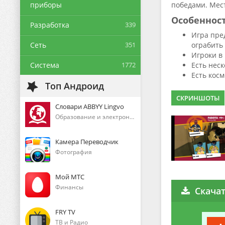
приборы
победами. Мест
Особеннос
Разработка
339
Игра пред
Сеть
351
ограбить
Игроки в
Система
1772
Есть нес
Есть кос
Топ Андроид
СКРИНШОТЫ
Словари ABBYY Lingvo
Образование и электронные книги
Камера Переводчик
Фотография
Мой МТС
Финансы
Скачат
FRY TV
ТВ и Радио