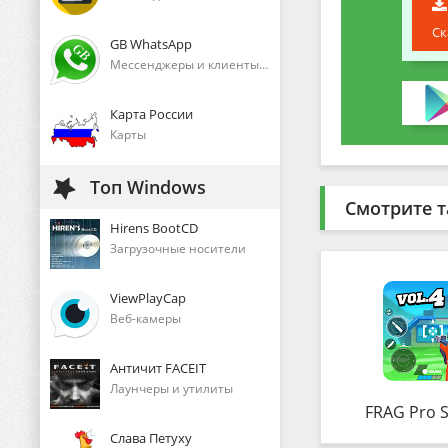
Ск
GB WhatsApp
Мессенджеры и клиенты голосового общения
Карта России
Карты
Топ Windows
Смотрите т
Hirens BootCD
Загрузочные носители
ViewPlayCap
Веб-камеры
Античит FACEIT
Лаунчеры и утилиты
FRAG Pro 
Слава Петуху