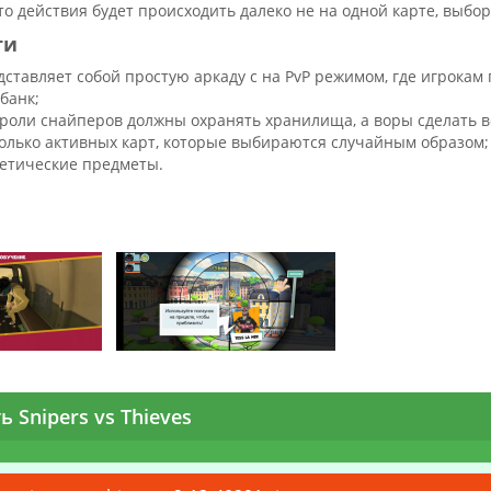
о действия будет происходить далеко не на одной карте, выбо
ти
ставляет собой простую аркаду с на PvP режимом, где игрокам 
 банк;
 роли снайперов должны охранять хранилища, а воры сделать вс
колько активных карт, которые выбираются случайным образом
метические предметы.
ь Snipers vs Thieves