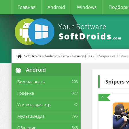
Главная
Android
Windows
Подборк
SoftDroids
»
Android
»
Сеть
»
Разное (Сеть)
» Snipers vs Thieves
Android
Snipers 
Безопасность
203
Графика
327
0
Утилиты для игр
42
Мультимедиа
795
Общение
545