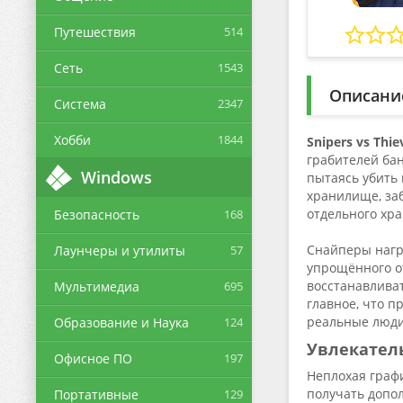
Путешествия
514
Сеть
1543
Описани
Система
2347
Хобби
1844
Snipers vs Thie
грабителей ба
Windows
пытаясь убить
хранилище, заб
отдельного хр
Безопасность
168
Снайперы нагр
Лаунчеры и утилиты
57
упрощённого о
восстанавлива
Мультимедиа
695
главное, что п
реальные люд
Образование и Наука
124
Увлекател
Офисное ПО
197
Неплохая граф
получать допо
Портативные
129