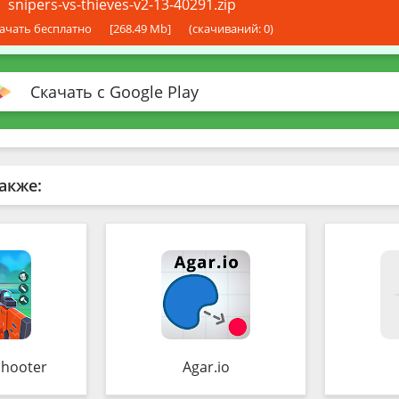
snipers-vs-thieves-v2-13-40291.zip
ачать бесплатно
[268.49 Mb]
(cкачиваний: 0)
Скачать с Google Play
акже:
Shooter
Agar.io