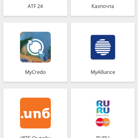
ATF 24
Казпочта
MyCredo
MyAlliance