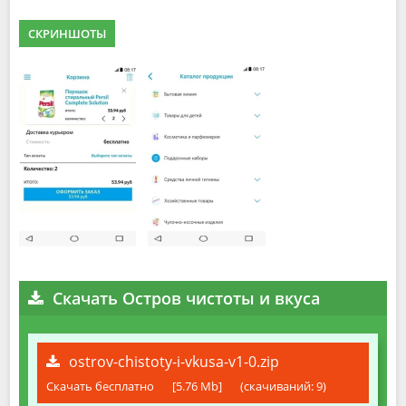
СКРИНШОТЫ
Скачать Остров чистоты и вкуса
ostrov-chistoty-i-vkusa-v1-0.zip
Скачать бесплатно
[5.76 Mb]
(cкачиваний: 9)