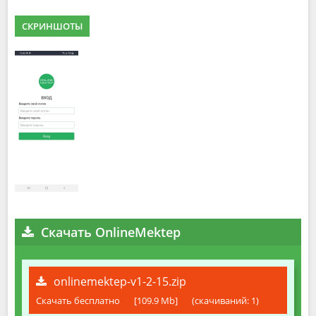
СКРИНШОТЫ
Скачать OnlineMektep
onlinemektep-v1-2-15.zip
Скачать бесплатно
[109.9 Mb]
(cкачиваний: 1)