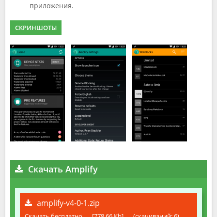
приложения.
СКРИНШОТЫ
Скачать Amplify
amplify-v4-0-1.zip
Скачать бесплатно
[778.66 Kb]
(cкачиваний: 6)