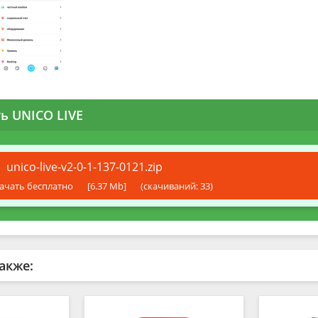
ь UNICO LIVE
unico-live-v2-0-1-137-0121.zip
ачать бесплатно
[6.37 Mb]
(cкачиваний: 33)
акже: