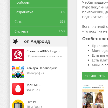
приборы
Чтобы поддержа
Курс покупки м
Разработка
339
приложении, д
подписаться на
Сеть
351
Есть платный с
Система
1772
что покупка не
Особеннос
Топ Андроид
Приложен
Можно де
Словари ABBYY Lingvo
Есть воз
Образование и электронные книги
Есть пла
Можно по
Камера Переводчик
Фотография
СКРИНШОТЫ
Мой МТС
Финансы
FRY TV
ТВ и Радио