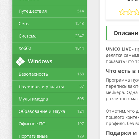
Путешествия
514
Сеть
1543
Описани
Система
2347
Хобби
1844
UNICO LIVE
- п
делятся самым
Windows
показать что-т
Что есть 
Безопасность
168
Программа нуж
переписываютс
Лаунчеры и утилиты
57
мейкера. Одна 
различных мас
Мультимедиа
695
Отметим, что д
Образование и Наука
124
пошлого контен
профиля, без в
Офисное ПО
197
Подарки и
Портативные
129