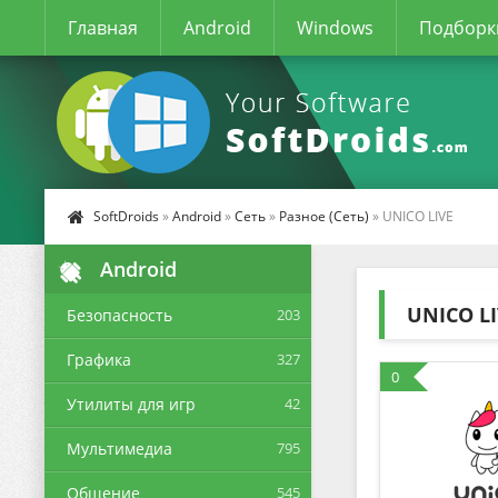
Главная
Android
Windows
Подборк
SoftDroids
»
Android
»
Сеть
»
Разное (Сеть)
» UNICO LIVE
Android
UNICO L
Безопасность
203
Графика
327
0
Утилиты для игр
42
Мультимедиа
795
Общение
545