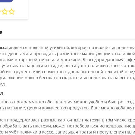
е
асса
является полезной утилитой, которая позволяет использова
ять деньгами и проводить розничные манипуляции с наличкой. 
ьгами в торговой точке или магазине. Благодаря данному софт
, учитывать наценки и скидки, вести учёт налички в кассе, а та
ый инструмент, или совместно с дополнительной техникой в в
риложение можно бесплатно скачать и использовать на всех г
ид.
ал
ного программного обеспечения можно удобно и быстро создав
ь название, цену и количество продуктов. Ещё можно добавля
ент поддерживает разные карточные платежи, в том числе кре
ы обрабатывать платежи, может потребоваться использование 
сти учёт налички в кассе, записывая траты и поступления нал