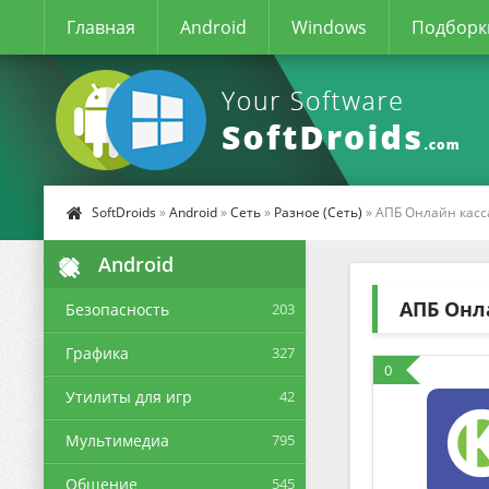
Главная
Android
Windows
Подборк
SoftDroids
»
Android
»
Сеть
»
Разное (Сеть)
» АПБ Онлайн касс
Android
АПБ Онл
Безопасность
203
Графика
327
0
Утилиты для игр
42
Мультимедиа
795
Общение
545