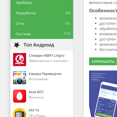
приборы
финансовым со
Особеннос
Разработка
339
возможнос
Сеть
351
доступен 
обработк
Система
1772
возможнос
доступен
Топ Андроид
возможно
бесплатн
Словари ABBYY Lingvo
Образование и электронные книги
СКРИНШОТЫ
Камера Переводчик
Фотография
Мой МТС
Финансы
FRY TV
ТВ и Радио