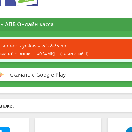
ть АПБ Онлайн касса
apb-onlayn-kassa-v1-2-26.zip
ачать бесплатно
[49.34 Mb]
(cкачиваний: 1)
Скачать с Google Play
акже: