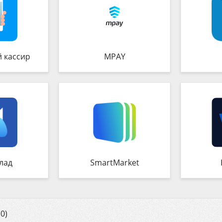
 кассир
MPAY
лад
SmartMarket
0)