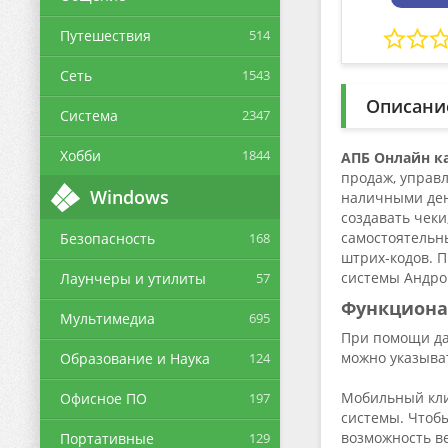
Путешествия
514
Сеть
1543
Описани
Система
2347
Хобби
1844
АПБ Онлайн к
продаж, управл
Windows
наличными ден
создавать чеки
самостоятельн
Безопасность
168
штрих-кодов. П
системы Андро
Лаунчеры и утилиты
57
Функцион
Мультимедиа
695
При помощи дан
можно указыват
Образование и Наука
124
Мобильный кли
Офисное ПО
197
системы. Чтоб
возможность ве
Портативные
129