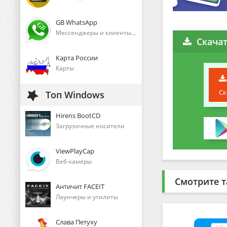
GB WhatsApp
Мессенджеры и клиенты голосового общения
Скача
Карта России
Карты
Ск
Топ Windows
Hirens BootCD
Загрузочные носители
ViewPlayCap
Веб-камеры
Смотрите т
Античит FACEIT
Лаунчеры и утилиты
Слава Петуху