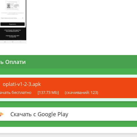
ть Оплати
oplati-v1-2-3.apk
ачать бесплатно
[137.73 Mb]
(cкачиваний: 123)
Скачать с Google Play