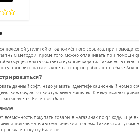
е
ся полезной утилитой от одноимённого сервиса, при помощи кот
тактным методом. Кроме того, можно оплачивать при помощи qr
тобы осуществлять соответствующие задачи. Также есть шанс 
о установить на все гаджеты, которые работают на базе Андр
стрироваться?
овать данный софт, надо указать идентификационный номер со
ействие, создастся виртуальный кошелёк. К нему можно привяза
темы является Белинвестбанк.
ание
ёт возможность покупать товары в магазинах по qr-коду. Ещё 
лоны и подключать автоматический платёж. Также стоит упомян
 проезда и покупку билетов.