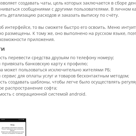
воляет создавать чаты, цель которых заключается в сборе де
ениваться сообщениями с другими пользователями. В личном к
ить детализацию расходов и заказать выписку по счёту.
об интерфейсе, то вы сможете быстро его освоить. Меню интуи
о размещены. К тому же, оно выполнено на русском языке, по
 возможности приложения.
ти
сть перевести средства друзьям по телефону номеру;
я привязать банковскую карту к профилю;
а может пользоваться исключительно жителями РБ;
 сервис для оплаты услуг и товаров бесконтактным методом;
сть создавать шаблоны, чтобы легче было осуществлять регул
ое распространение софта;
мость с операционной системой android.