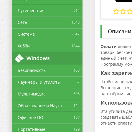
Путешествия
514
Сеть
1543
Описани
Система
2347
Хобби
1844
Оплати
являет
товары бескон
Windows
единый счёт, ч
Программу можн
Безопасность
168
Как зареги
Чтобы использ
Лаунчеры и утилиты
57
Выполнив это д
партнёром сис
Мультимедиа
695
Использов
Образование и Наука
124
Эта утилита да
создавать шаб
Офисное ПО
197
отнести оплату
Портативные
129