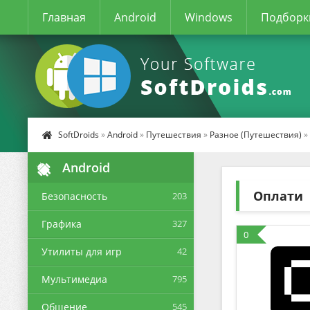
Главная
Android
Windows
Подборк
SoftDroids
»
Android
»
Путешествия
»
Разное (Путешествия)
»
Android
Оплати
Безопасность
203
Графика
327
0
Утилиты для игр
42
Мультимедиа
795
Общение
545