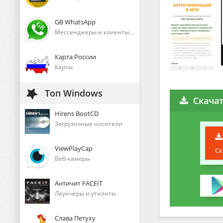
GB WhatsApp
Мессенджеры и клиенты голосового общения
Карта России
Карты
Топ Windows
Скача
Hirens BootCD
Загрузочные носители
ViewPlayCap
Ск
Веб-камеры
Античит FACEIT
Лаунчеры и утилиты
Слава Петуху