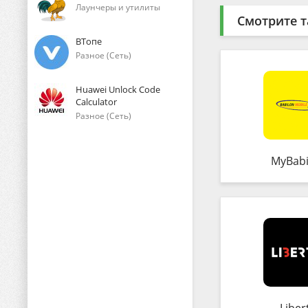
Лаунчеры и утилиты
Смотрите т
ВТопе
Разное (Сеть)
Huawei Unlock Code
Calculator
Разное (Сеть)
MyBabi