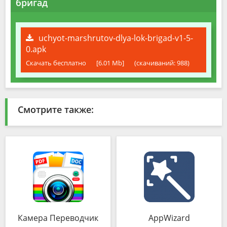
бригад
uchyot-marshrutov-dlya-lok-brigad-v1-5-
0.apk
Скачать бесплатно
[6.01 Mb]
(cкачиваний: 988)
Смотрите также:
Камера Переводчик
AppWizard