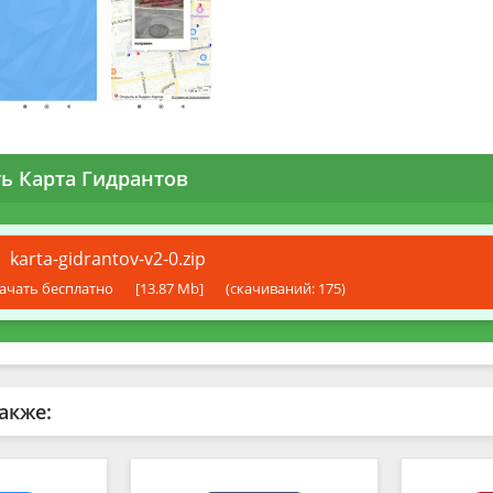
ть Карта Гидрантов
karta-gidrantov-v2-0.zip
ачать бесплатно
[13.87 Mb]
(cкачиваний: 175)
акже: