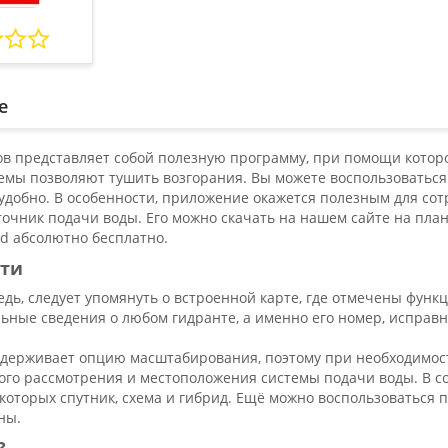
е
ов представляет собой полезную программу, при помощи кото
емы позволяют тушить возгорания. Вы можете воспользоваться 
удобно. В особенности, приложение окажется полезным для со
очник подачи воды. Его можно скачать на нашем сайте на пл
d абсолютно бесплатно.
ти
едь, следует упомянуть о встроенной карте, где отмечены фу
ьные сведения о любом гидранте, а именно его номер, исправн
ддерживает опцию масштабирования, поэтому при необходимос
ного рассмотрения и местоположения системы подачи воды. В с
е которых спутник, схема и гибрид. Ещё можно воспользоватьс
ны.