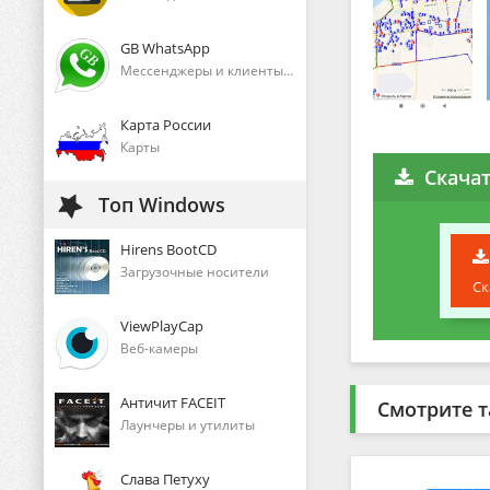
GB WhatsApp
Мессенджеры и клиенты голосового общения
Карта России
Карты
Скача
Топ Windows
Hirens BootCD
Загрузочные носители
Ск
ViewPlayCap
Веб-камеры
Античит FACEIT
Смотрите т
Лаунчеры и утилиты
Слава Петуху