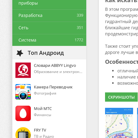
Как искать
приборы
В этом програм
Разработка
339
Функционирующ
гидрантный дев
Сеть
351
ближайшие гидр
продемонстрир
Система
1772
Также стоит уп
Топ Андроид
дороге лучше в
Особеннос
Словари ABBYY Lingvo
отличный
Образование и электронные книги
наличие 
возможно
Камера Переводчик
Фотография
СКРИНШОТЫ
Мой МТС
Финансы
FRY TV
ТВ и Радио