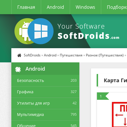
Главная
Android
Windows
Подборк
SoftDroids
»
Android
»
Путешествия
»
Разное (Путешествия)
»
Android
Карта Г
Безопасность
203
Графика
327
1
Утилиты для игр
42
Мультимедиа
795
Общение
545