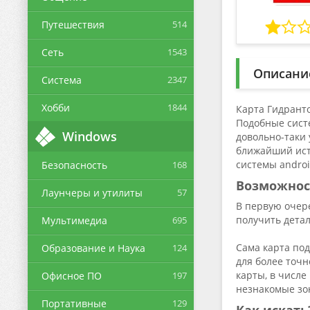
Путешествия
514
Сеть
1543
Описани
Система
2347
Хобби
1844
Карта Гидрант
Подобные сист
Windows
довольно-таки 
ближайший ист
системы androi
Безопасность
168
Возможнос
Лаунчеры и утилиты
57
В первую очер
получить детал
Мультимедиа
695
Сама карта по
Образование и Наука
124
для более точ
карты, в числ
Офисное ПО
197
незнакомые зо
Портативные
129