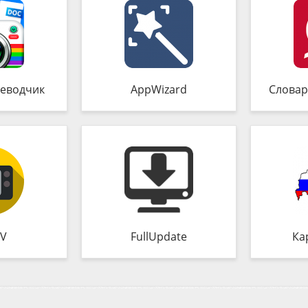
еводчик
AppWizard
Словар
TV
FullUpdate
Ка
0)