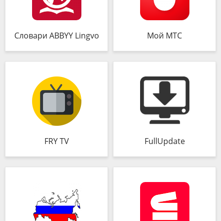
Словари ABBYY Lingvo
Мой МТС
FRY TV
FullUpdate