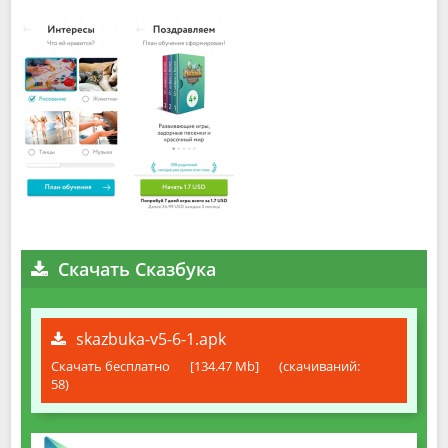
Скачать Сказбука
skazbuka-v5-6-1.apk
Скачать бесплатно
[134.47 Mb]
(cкачиваний:
58)