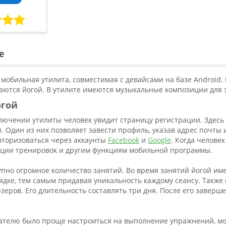
е
 мобильная утилита, совместимая с девайсами на базе Androi
аются йогой. В утилите имеются музыкальные композиции для з
огой
лючении утилиты человек увидит страницу регистрации. Здесь
. Один из них позволяет завести профиль, указав адрес почты
вторизоваться через аккаунты
Facebook
и
Google
. Когда челове
екции тренировок и другим функциям мобильной программы.
тупно огромное количество занятий. Во время занятий йогой и
дке, тем самым придавая уникальность каждому сеансу. Также
ров. Его длительность составлять три дня. После его заверш
ателю было проще настроиться на выполнение упражнений, м