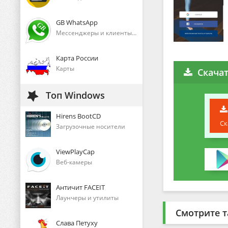
GB WhatsApp
Мессенджеры и клиенты голосового общения
Карта России
Карты
Скача
Топ Windows
Hirens BootCD
Ск
Загрузочные носители
ViewPlayCap
Веб-камеры
Античит FACEIT
Лаунчеры и утилиты
Смотрите т
Слава Петуху