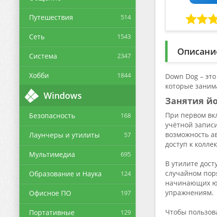
Путешествия
514
Сеть
1543
Описани
Система
2347
Хобби
1844
Down Dog – это
которые заним
Windows
Занятия й
При первом вк
Безопасность
168
учётной записи
возможность а
Лаунчеры и утилиты
57
доступ к колл
Мультимедиа
695
В утилите дос
случайном поря
Образование и Наука
124
начинающих юзе
упражнениям.
Офисное ПО
197
Чтобы пользов
Портативные
129