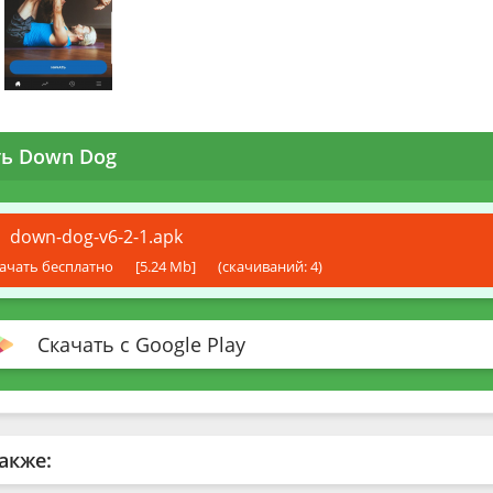
ть Down Dog
down-dog-v6-2-1.apk
ачать бесплатно
[5.24 Mb]
(cкачиваний: 4)
Скачать с Google Play
акже: