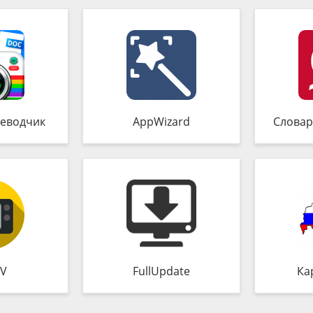
еводчик
AppWizard
Словар
TV
FullUpdate
Ка