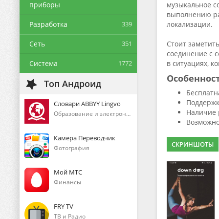
приборы
музыкальное с
выполнению раз
Разработка
339
локализации.
Сеть
351
Стоит заметить
соединение с с
Система
1772
в ситуациях, к
Особеннос
Топ Андроид
Бесплатн
Поддержк
Словари ABBYY Lingvo
Наличие 
Образование и электронные книги
Возможно
Камера Переводчик
СКРИНШОТЫ
Фотография
Мой МТС
Финансы
FRY TV
ТВ и Радио