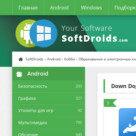
Главная
Android
Windows
Подборк
SoftDroids
»
Android
»
Хобби
»
Образование и электронные к
Android
Down Do
Безопасность
203
Графика
327
5
Утилиты для игр
42
Мультимедиа
795
Общение
545