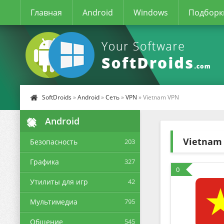
Главная
Android
Windows
Подборк
SoftDroids
»
Android
»
Сеть
»
VPN
» Vietnam VPN
Android
Vietnam
Безопасность
203
Графика
327
0
Утилиты для игр
42
Мультимедиа
795
Общение
545