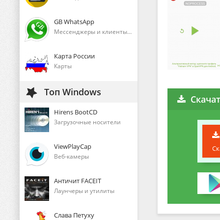
GB WhatsApp
Мессенджеры и клиенты голосового общения
Карта России
Карты
Топ Windows
Скачат
Hirens BootCD
Загрузочные носители
ViewPlayCap
Ск
Веб-камеры
Античит FACEIT
Лаунчеры и утилиты
Слава Петуху