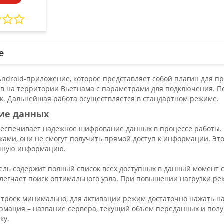
е
 Android-приложение, которое представляет собой плагин для
ов на территории Вьетнама с параметрами для подключения. По
к. Дальнейшая работа осуществляется в стандартном режиме.
ие данных
еспечивает надежное шифрование данных в процессе работы. 
ами, они не смогут получить прямой доступ к информации. Эт
ичную информацию.
ель содержит полный список всех доступных в данный момент 
блегчает поиск оптимального узла. При повышении нагрузки рек
строек минимально, для активации режим достаточно нажать н
рмация – название сервера, текущий объем переданных и полу
ку.