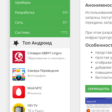
приборы
Анонимнос
Разработка
339
Использование
запросы поступ
Сеть
351
переданы запр
Система
1772
При этом разра
инфраструктур
Топ Андроид
Особеннос
представ
Словари ABBYY Lingvo
простая у
Образование и электронные книги
отображе
добавляе
Камера Переводчик
повышени
Фотография
бесплатна
Мой МТС
СКРИНШОТЫ
Финансы
FRY TV
ТВ и Радио