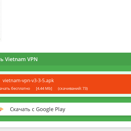
ь Vietnam VPN
vietnam-vpn-v3-3-5.apk
ачать бесплатно
[4.44 Mb]
(cкачиваний: 73)
Скачать с Google Play