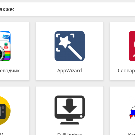
акже:
еводчик
AppWizard
Словар