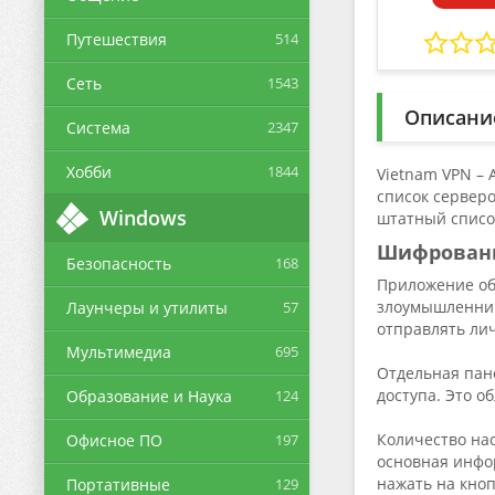
Путешествия
514
Сеть
1543
Описани
Система
2347
Хобби
1844
Vietnam VPN –
список сервер
Windows
штатный списо
Шифрован
Безопасность
168
Приложение об
злоумышленник
Лаунчеры и утилиты
57
отправлять л
Мультимедиа
695
Отдельная пан
доступа. Это о
Образование и Наука
124
Количество на
Офисное ПО
197
основная инфо
нажать на кноп
Портативные
129