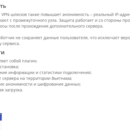
ть
 VPN-шлюзов также повышает анонимность – реальный IP-адрес 
ают с промежуточного узла. Защита работает и со стороны пров
осы после прохождения дополнительного сервера.
ботчик не сохраняет данные пользователя, что исключает веро
у сервиса.
ти
ляет собой плагин;
становка;
ние информации и статистики подключения;
т сервера на территории Вьетнама;
е анонимности и шифрование данных;
я загрузка.