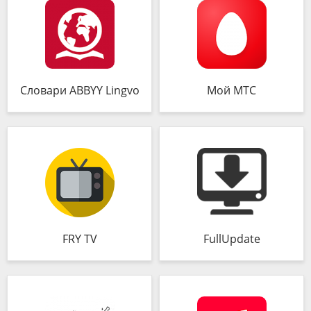
Словари ABBYY Lingvo
Мой МТС
FRY TV
FullUpdate