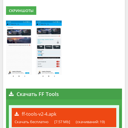
СКРИНШОТЫ
Скачать FF Tools
ff-tools-v2-4.apk
Скачать бесплатно
[7.57 Mb]
(cкачиваний: 19)