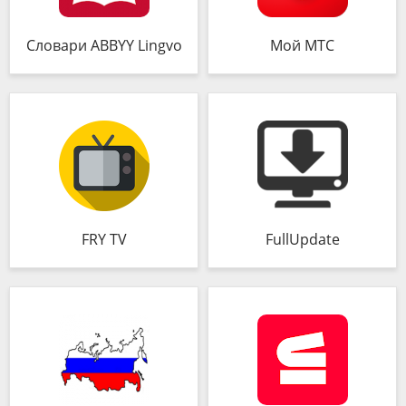
Словари ABBYY Lingvo
Мой МТС
FRY TV
FullUpdate