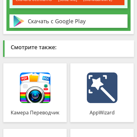
Скачать с Google Play
Смотрите также:
Камера Переводчик
AppWizard