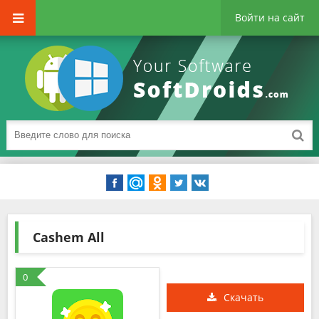
Войти на сайт
Cashem All
0
Скачать