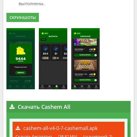
выполнены.
СКРИНШОТЫ
Скачать Cashem All
cashem-all-v4-0-7-cashemall.apk
Скачать бесплатно
[38.82 Mb]
(cкачиваний: 2)