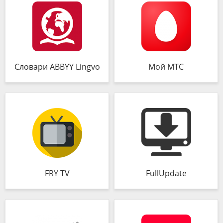
Словари ABBYY Lingvo
Мой МТС
FRY TV
FullUpdate