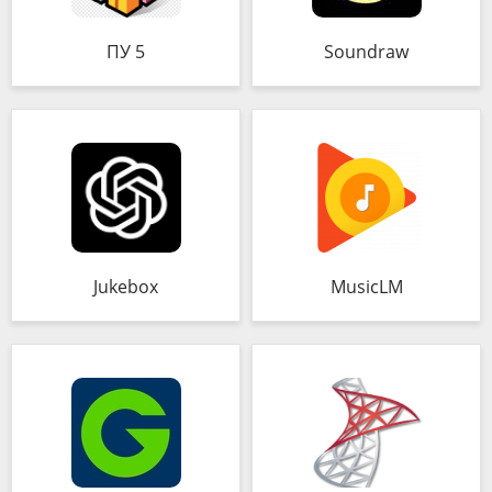
ПУ 5
Soundraw
Jukebox
MusicLM