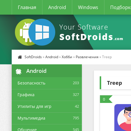
Главная
Android
Windows
Подборк
SoftDroids
»
Android
»
Хобби
»
Развлечения
» Treep
Android
Treep
Безопасность
203
Графика
327
0
Утилиты для игр
42
Мультимедиа
795
Общение
545