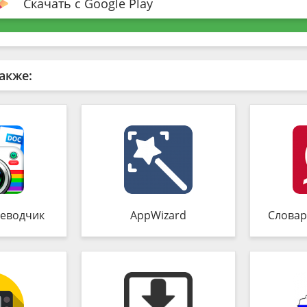
Скачать с Google Play
акже:
еводчик
AppWizard
Словар