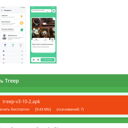
ь Treep
treep-v3-10-2.apk
ачать бесплатно
[9.43 Mb]
(cкачиваний: 7)