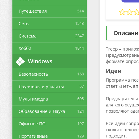
Путешествия
514
Сеть
1543
Описани
Система
2347
Хобби
1844
Treep – прило
Предусмотрены
Windows
формате опрос
Идеи
Безопасность
168
Программа позв
ответ «Нет», в
Лаунчеры и утилиты
57
Предварительно
Мультимедиа
695
для кого осуще
позволяют ада
Образование и Наука
124
Все идеи сопр
Офисное ПО
197
сколько челове
подходит.
Портативные
129