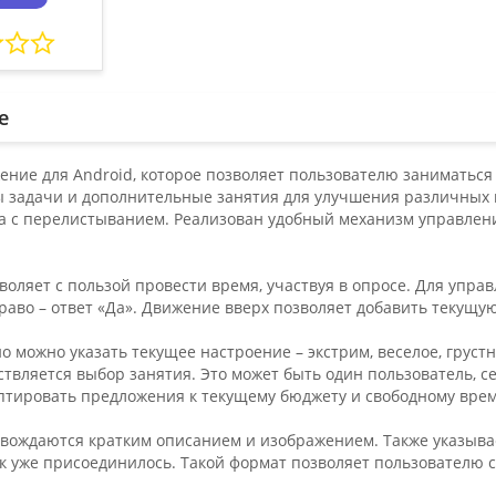
е
жение для Android, которое позволяет пользователю заниматьс
 задачи и дополнительные занятия для улучшения различных 
а с перелистыванием. Реализован удобный механизм управлени
оляет с пользой провести время, участвуя в опросе. Для упра
право – ответ «Да». Движение вверх позволяет добавить текущ
 можно указать текущее настроение – экстрим, веселое, грустн
ствляется выбор занятия. Это может быть один пользователь,
птировать предложения к текущему бюджету и свободному вре
овождаются кратким описанием и изображением. Также указывае
к уже присоединилось. Такой формат позволяет пользователю 