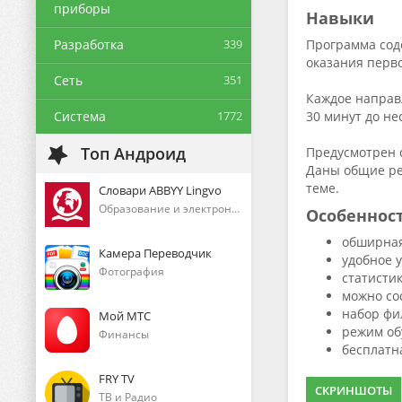
приборы
Навыки
Разработка
339
Программа сод
оказания перво
Сеть
351
Каждое направ
Система
1772
30 минут до не
Топ Андроид
Предусмотрен 
Даны общие ре
теме.
Словари ABBYY Lingvo
Образование и электронные книги
Особеннос
обширная
Камера Переводчик
удобное 
Фотография
статистик
можно со
набор фи
Мой МТС
режим об
Финансы
бесплатна
FRY TV
СКРИНШОТЫ
ТВ и Радио