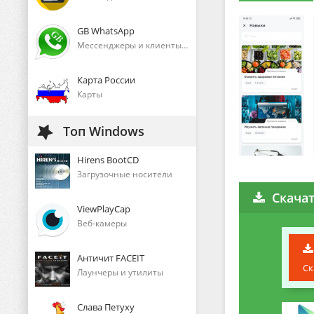
GB WhatsApp
Мессенджеры и клиенты голосового общения
Карта России
Карты
Топ Windows
Hirens BootCD
Загрузочные носители
Скачат
ViewPlayCap
Веб-камеры
Античит FACEIT
Ск
Лаунчеры и утилиты
Слава Петуху