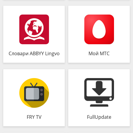
Словари ABBYY Lingvo
Мой МТС
FRY TV
FullUpdate