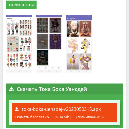
СКРИНШОТЫ
Скачать Тока Бока Уэнсдей
toka-boka-uensdej-v2023050315.apk
Скачать бесплатно
[6.04 Mb]
(cкачиваний: 5)