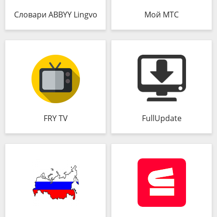
Словари ABBYY Lingvo
Мой МТС
FRY TV
FullUpdate