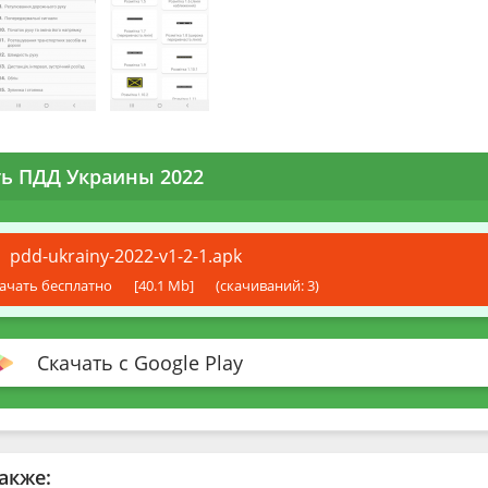
ть ПДД Украины 2022
pdd-ukrainy-2022-v1-2-1.apk
ачать бесплатно
[40.1 Mb]
(cкачиваний: 3)
Скачать с Google Play
акже: