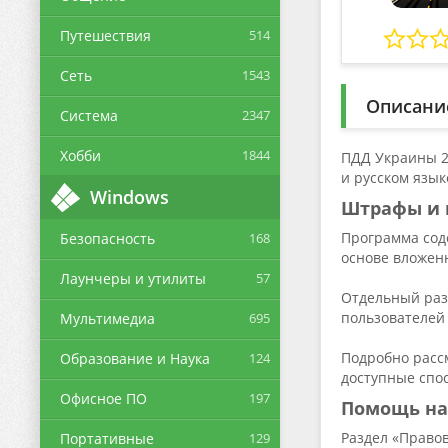
Путешествия
514
Сеть
1543
Описани
Система
2347
Хобби
1844
ПДД Украины 2
и русском язык
Windows
Штрафы и 
Программа сод
Безопасность
168
основе вложенн
Лаунчеры и утилиты
57
Отдельный раз
пользователей 
Мультимедиа
695
Подробно рассм
Образование и Наука
124
доступные спо
Офисное ПО
197
Помощь на
Раздел «Право
Портативные
129