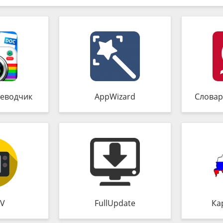
еводчик
AppWizard
Словар
TV
FullUpdate
Ка