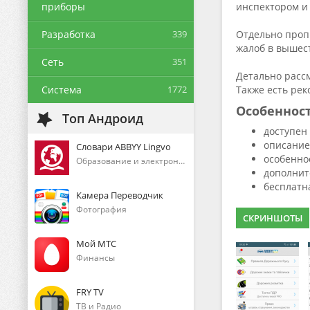
приборы
инспектором и
Разработка
339
Отдельно проп
жалоб в вышест
Сеть
351
Детально расс
Система
1772
Также есть ре
Особеннос
Топ Андроид
доступен
описание
Словари ABBYY Lingvo
особенно
Образование и электронные книги
дополнит
бесплатна
Камера Переводчик
Фотография
СКРИНШОТЫ
Мой МТС
Финансы
FRY TV
ТВ и Радио