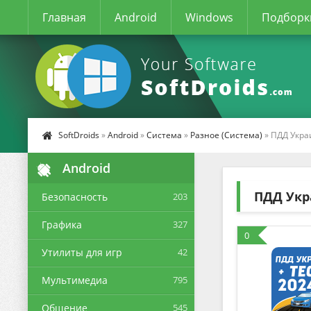
Главная
Android
Windows
Подборк
SoftDroids
»
Android
»
Система
»
Разное (Система)
» ПДД Укра
Android
ПДД Укр
Безопасность
203
Графика
327
0
Утилиты для игр
42
Мультимедиа
795
Общение
545