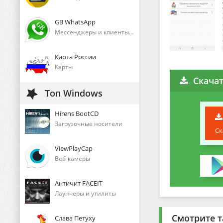
GB WhatsApp
Мессенджеры и клиенты голосового общения
Карта России
Карты
Скача
Топ Windows
Hirens BootCD
Загрузочные носители
Ск
ViewPlayCap
Веб-камеры
Античит FACEIT
Лаунчеры и утилиты
Смотрите т
Слава Петуху