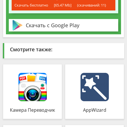
Скачать бесплатно
[65.47 Mb]
(cкачиваний: 11)
Скачать с Google Play
Смотрите также:
Камера Переводчик
AppWizard