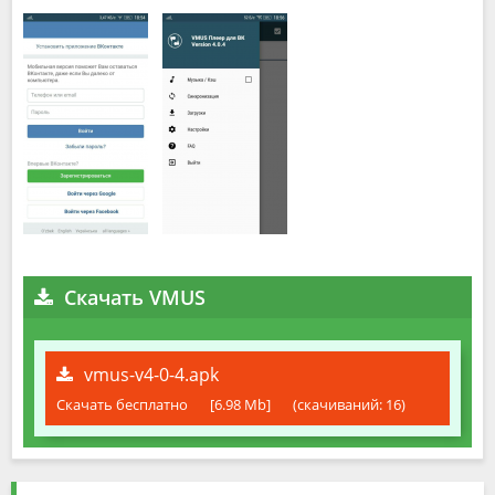
Скачать VMUS
vmus-v4-0-4.apk
Скачать бесплатно
[6.98 Mb]
(cкачиваний: 16)