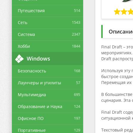
Путешествия
514
Сеть
1543
Описани
Система
2347
Хобби
1844
Final Draft – 
мероприятиях.
Windows
Draft распрост
Используя эту 
Безопасность
168
быстрое создан
Перемещая их 
Лаунчеры и утилиты
57
В большинстве 
Мультимедиа
695
сценария. Эта 
Образование и Наука
124
Final Draft со
ситуационной к
Офисное ПО
197
Текстовый ред
Портативные
129