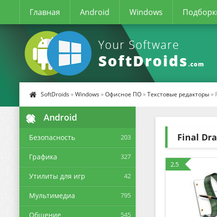
Главная
Android
Windows
Подборк
SoftDroids
»
Windows
»
Офисное ПО
»
Текстовые редакторы
» 
Android
Final Dra
Безопасность
203
Графика
327
2.5
Утилиты для игр
42
Мультимедиа
795
Общение
545