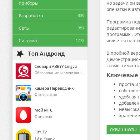
приборы
но задачи он в
опечатки в ав
Разработка
339
Программа под
Сеть
351
редактирования
программы. Это
Система
1772
является платн
Топ Андроид
В пробной верс
Демонстрационн
совместимость 
Словари ABBYY Lingvo
Образование и электронные книги
Ключевые 
проста и
Камера Переводчик
собствен
Фотография
удобная 
добавлен
невысока
Мой МТС
хранение
Финансы
СКРИНШОТЫ
FRY TV
ТВ и Радио