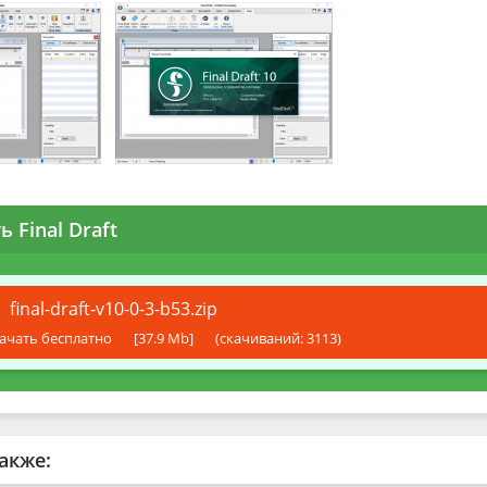
ь Final Draft
final-draft-v10-0-3-b53.zip
ачать бесплатно
[37.9 Mb]
(cкачиваний: 3113)
акже: