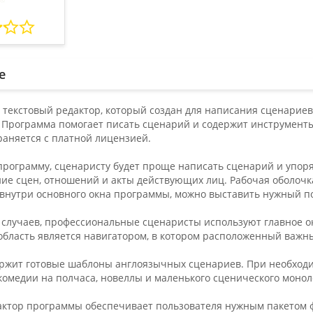
е
это текстовый редактор, который создан для написания сценарие
 Программа помогает писать сценарий и содержит инструменты
раняется с платной лицензией.
программу, сценаристу будет проще написать сценарий и упор
ие сцен, отношений и акты действующих лиц. Рабочая оболочк
внутри основного окна программы, можно выставить нужный по
случаев, профессиональные сценаристы используют главное окн
область является навигатором, в котором расположенный важн
держит готовые шаблоны англоязычных сценариев. При необход
омедии на полчаса, новеллы и маленького сценического монол
актор программы обеспечивает пользователя нужным пакетом ф