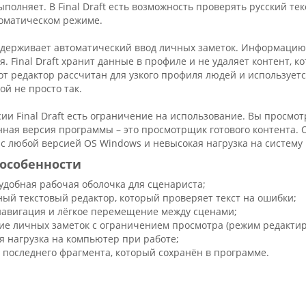
ыполняет. В Final Draft есть возможность проверять русский те
томатическом режиме.
держивает автоматический ввод личных заметок. Информацию
. Final Draft хранит данные в профиле и не удаляет контент, к
т редактор рассчитан для узкого профиля людей и использует
ой не просто так.
ии Final Draft есть ограничение на использование. Вы просмот
ая версия программы – это просмотрщик готового контента. О
с любой версией OS Windows и невысокая нагрузка на систему 
особенности
 удобная рабочая оболочка для сценариста;
ный текстовый редактор, который проверяет текст на ошибки;
навигация и лёгкое перемещение между сценами;
ие личных заметок с ограничением просмотра (режим редактир
я нагрузка на компьютер при работе;
 последнего фрагмента, который сохранён в программе.