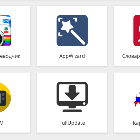
еводчик
AppWizard
Словар
TV
FullUpdate
Ка