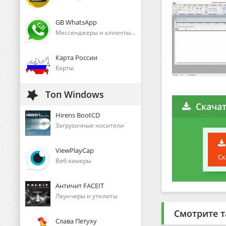
GB WhatsApp
Мессенджеры и клиенты голосового общения
Карта России
Карты
Топ Windows
Скачат
Hirens BootCD
Загрузочные носители
ViewPlayCap
Ск
Веб-камеры
Античит FACEIT
Лаунчеры и утилиты
Смотрите т
Слава Петуху