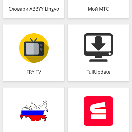
Словари ABBYY Lingvo
Мой МТС
FRY TV
FullUpdate