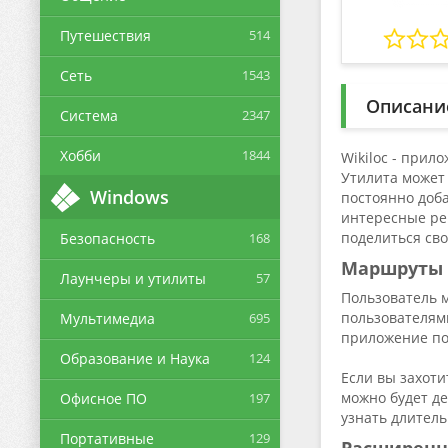
Путешествия
514
Сеть
1543
Описани
Система
2347
Хобби
1844
Wikiloc - прил
Утилита может
Windows
постоянно доба
интересные реш
поделиться св
Безопасность
168
Маршруты
Лаунчеры и утилиты
57
Пользователь 
пользователями
Мультимедиа
695
приложение по
Образование и Наука
124
Если вы захоти
можно будет де
Офисное ПО
197
узнать длитель
Портативные
129