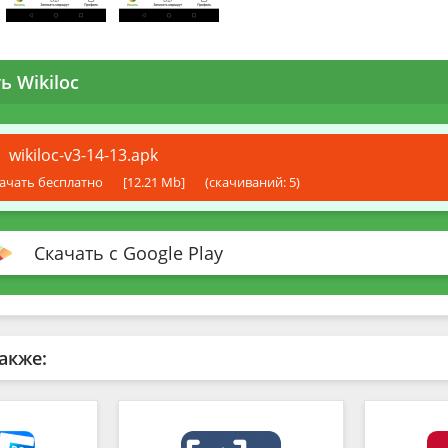
ь Wikiloc
wikiloc-v3-14-13.apk
ачать бесплатно
[12.21 Mb]
(cкачиваний: 5)
Скачать с Google Play
акже: