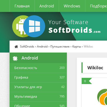
Главная
Android
Windows
Подборк
SoftDroids
»
Android
»
Путешествия
»
Карты
» Wikiloc
Android
Wikiloc
Безопасность
203
Графика
327
0
Утилиты для игр
42
Мультимедиа
795
Общение
545