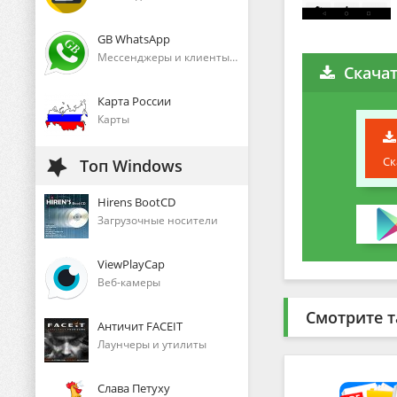
GB WhatsApp
Мессенджеры и клиенты голосового общения
Скачат
Карта России
Карты
Ск
Топ Windows
Hirens BootCD
Загрузочные носители
ViewPlayCap
Веб-камеры
Смотрите т
Античит FACEIT
Лаунчеры и утилиты
Слава Петуху