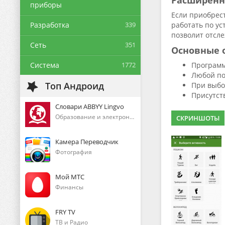
Расширенн
приборы
Если приобрест
Разработка
339
работать по ус
позволит отсл
Сеть
351
Основные 
Система
1772
Программ
Любой по
Топ Андроид
При выбо
Присутст
Словари ABBYY Lingvo
Образование и электронные книги
СКРИНШОТЫ
Камера Переводчик
Фотография
Мой МТС
Финансы
FRY TV
ТВ и Радио