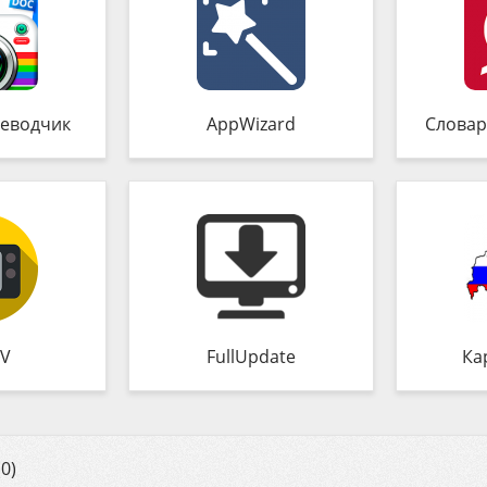
еводчик
AppWizard
Словар
TV
FullUpdate
Ка
0)