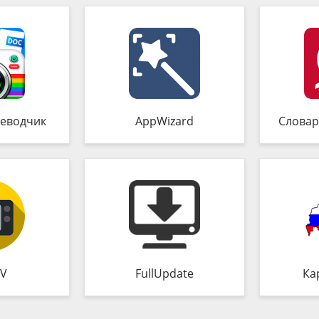
еводчик
AppWizard
Словар
TV
FullUpdate
Ка