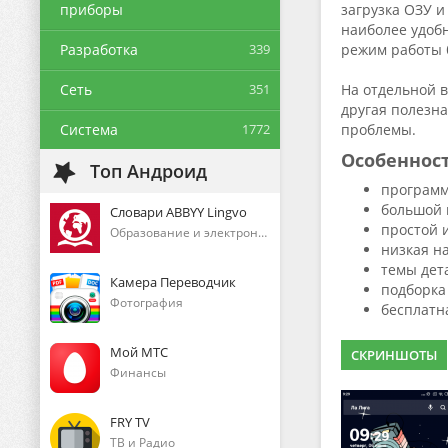
приборы
загрузка ОЗУ 
наиболее удоб
Разработка
339
режим работы 
Сеть
351
На отдельной 
другая полезн
Система
1772
проблемы.
Особеннос
Топ Андроид
программ
большой 
Словари ABBYY Lingvo
простой 
Образование и электронные книги
низкая на
темы дет
Камера Переводчик
подборка
Фотография
бесплатна
Мой МТС
СКРИНШОТЫ
Финансы
FRY TV
ТВ и Радио