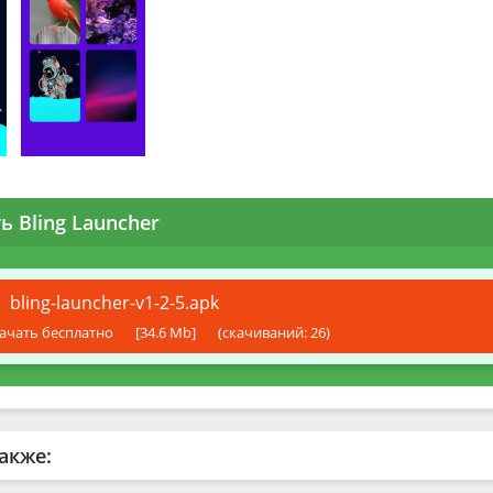
ь Bling Launcher
bling-launcher-v1-2-5.apk
ачать бесплатно
[34.6 Mb]
(cкачиваний: 26)
акже: