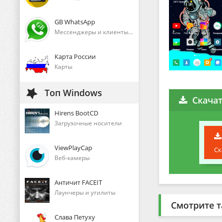
GB WhatsApp
Мессенджеры и клиенты голосового общения
Карта России
Карты
Топ Windows
Скачат
Hirens BootCD
Загрузочные носители
ViewPlayCap
Ск
Веб-камеры
Античит FACEIT
Лаунчеры и утилиты
Смотрите т
Слава Петуху