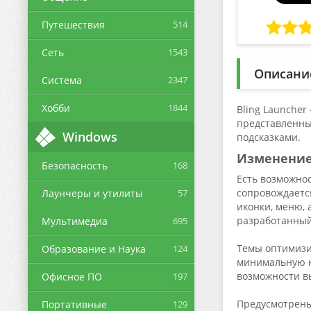
Путешествия
514
Сеть
1543
Описани
Система
2347
Хобби
1844
Bling Launcher
представленны
Windows
подсказками.
Изменение
Безопасность
168
Есть возможно
сопровождаетс
Лаунчеры и утилиты
57
иконки, меню, 
разработанный
Мультимедиа
695
Темы оптимизи
Образование и Наука
124
минимальную н
возможности в
Офисное ПО
197
Предусмотрены
Портативные
129