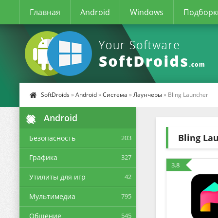
Главная
Android
Windows
Подборк
SoftDroids
»
Android
»
Система
»
Лаунчеры
» Bling Launcher
Android
Bling La
Безопасность
203
Графика
327
3.8
Утилиты для игр
42
Мультимедиа
795
Общение
545