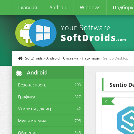
Главная
Android
Windows
Подборк
SoftDroids
»
Android
»
Система
»
Лаунчеры
» Sentio Desktop
Android
Sentio D
Безопасность
203
Графика
327
0
Утилиты для игр
42
Мультимедиа
795
Общение
545