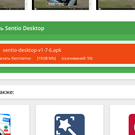
ь Sentio Desktop
sentio-desktop-v1-7-6.apk
ачать бесплатно
[19.08 Mb]
(cкачиваний: 59)
акже: