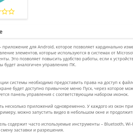
е
 – приложение для Android, которое позволяет кардинально из
вление элементов, которые используются в системах от Microso
нты. Это позволяет повысить удобство работы, если к устрой
ы будет аналогичен управлению ПК.
ции системы необходимо предоставить права на доступ к файло
экране будет доступно привычное меню Пуск, через которое мо
уется панель управления с соответствующим набором иконок.
ть несколько приложений одновременно. У каждого из окон пр
римеру, можно запустить видео в небольшом окне и продолжить
ль содержит часто используемые инструменты – Bluetooth, Wi-
 смену заставки и разрешения.