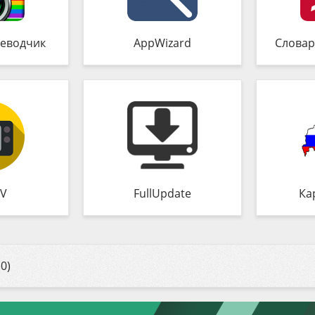
еводчик
AppWizard
Словар
TV
FullUpdate
Ка
0)