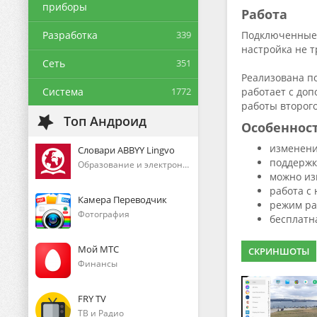
приборы
Работа
Разработка
339
Подключенные 
настройка не 
Сеть
351
Реализована п
Система
1772
работает с до
работы второго
Топ Андроид
Особеннос
изменени
Словари ABBYY Lingvo
поддержк
Образование и электронные книги
можно из
работа с
Камера Переводчик
режим ра
Фотография
бесплатна
Мой МТС
СКРИНШОТЫ
Финансы
FRY TV
ТВ и Радио