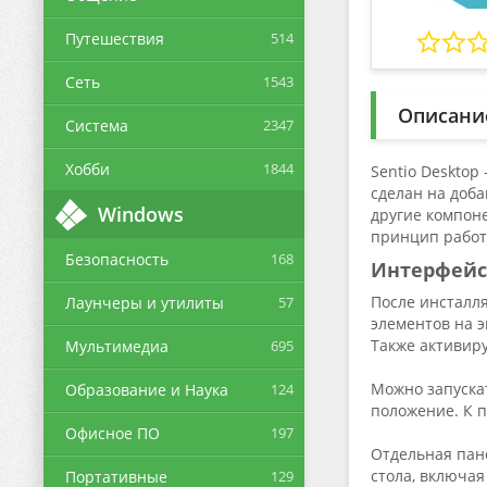
Путешествия
514
Сеть
1543
Описани
Система
2347
Хобби
1844
Sentio Desktop
сделан на доба
Windows
другие компоне
принцип работ
Безопасность
168
Интерфейс
После инсталля
Лаунчеры и утилиты
57
элементов на 
Также активир
Мультимедиа
695
Можно запуска
Образование и Наука
124
положение. К п
Офисное ПО
197
Отдельная пане
стола, включая
Портативные
129