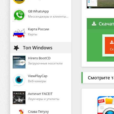
GB WhatsApp
Мессенджеры и клиенты голосового общения
Скачат
Карта России
Карты
Топ Windows
Ск
Hirens BootCD
Загрузочные носители
ViewPlayCap
Смотрите т
Веб-камеры
Античит FACEIT
Лаунчеры и утилиты
Слава Петуху