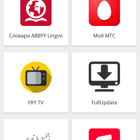
Словари ABBYY Lingvo
Мой МТС
FRY TV
FullUpdate