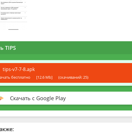
ь TIPS
tips-v7-7-8.apk
ачать бесплатно
[12.6 Mb]
(cкачиваний: 25)
Скачать с Google Play
акже: