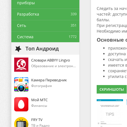
приборы
Следить за нач
Разработка
339
частей: доступ
баллы.
Сеть
351
При регистрац
Необходимо име
Система
1772
Основные 
Топ Андроид
приложен
доступна
скачать 
Словари ABBYY Lingvo
имеется 
Образование и электронные книги
сохраняе
утилита 
Камера Переводчик
Фотография
СКРИНШОТЫ
Мой МТС
Финансы
FRY TV
ТВ и Радио