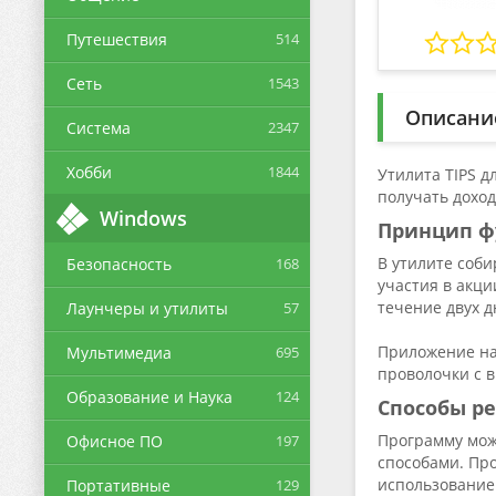
Путешествия
514
Сеть
1543
Описани
Система
2347
Хобби
1844
Утилита TIPS д
получать доход
Windows
Принцип ф
В утилите соб
Безопасность
168
участия в акци
течение двух д
Лаунчеры и утилиты
57
Приложение на
Мультимедиа
695
проволочки с 
Образование и Наука
124
Способы р
Программу мож
Офисное ПО
197
способами. Про
использование 
Портативные
129