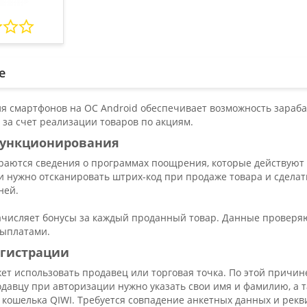
е
ля смартфонов на ОС Android обеспечивает возможность зараб
 за счет реализации товаров по акциям.
ункционирования
ираются сведения о программах поощрения, которые действуют
и нужно отсканировать штрих-код при продаже товара и сделат
ней.
числяет бонусы за каждый проданный товар. Данные проверяютс
выплатами.
егистрации
ет использовать продавец или торговая точка. По этой причин
давцу при авторизации нужно указать свои имя и фамилию, а т
кошелька QIWI. Требуется совпадение анкетных данных и рекв