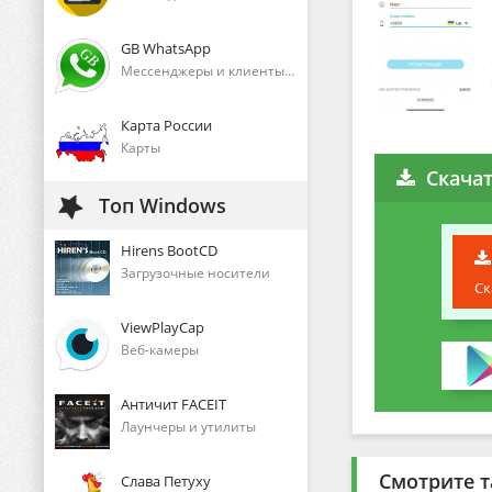
GB WhatsApp
Мессенджеры и клиенты голосового общения
Карта России
Карты
Скачат
Топ Windows
Hirens BootCD
Загрузочные носители
Ск
ViewPlayCap
Веб-камеры
Античит FACEIT
Лаунчеры и утилиты
Смотрите т
Слава Петуху