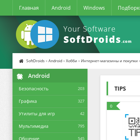
Главная
Android
Windows
Подборк
SoftDroids
»
Android
»
Хобби
»
Интернет-магазины и покупки
»
Android
TIPS
Безопасность
203
Графика
327
0
Утилиты для игр
42
Мультимедиа
795
Общение
545