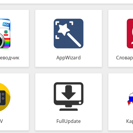
еводчик
AppWizard
Словар
TV
FullUpdate
Ка